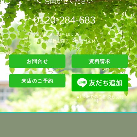
お聞かせください
0120-284-683
営業時間 9：30～18：00
（毎週火曜日・第2、4日曜日定休）
お問合せ
資料請求
来店のご予約
▲LINEでのご相談も受付
中！