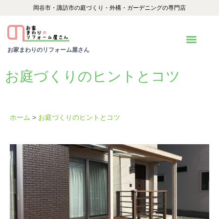
内
岡谷市・諏訪市の庭づくり・外構・ガーデニングの専門店
容
を
お家まわりのリフォーム屋さん
ス
キ
お庭づくりのヒントとコツ
ッ
プ
ホーム
>
お庭づくりのヒントとコツ