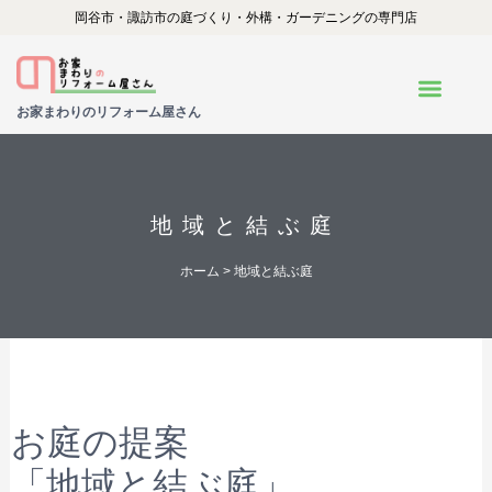
内
岡谷市・諏訪市の庭づくり・外構・ガーデニングの専門店
容
を
お家まわりのリフォーム屋さん
ス
キ
ッ
プ
地域と結ぶ庭
ホーム
> 地域と結ぶ庭
お庭の提案
「地域と結ぶ庭」