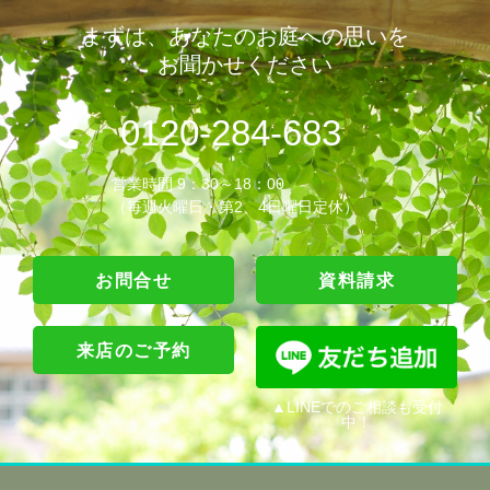
まずは、あなたのお庭への思いを
お聞かせください
0120-284-683
営業時間 9：30～18：00
（毎週火曜日・第2、4日曜日定休）
お問合せ
資料請求
来店のご予約
▲LINEでのご相談も受付
中！