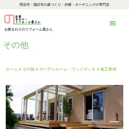
内
岡谷市・諏訪市の庭づくり・外構・ガーデニングの専門店
容
を
お家まわりのリフォーム屋さん
ス
キ
その他
ッ
プ
ホーム
>
その他
>
ガーデンルーム・ウッドデッキ
>
施工事例