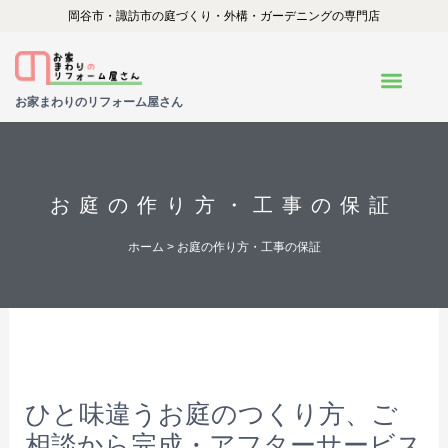
内
岡谷市・諏訪市の庭づくり・外構・ガーデニングの専門店
容
を
お家まわりのリフォーム屋さん
ス
キ
ッ
プ
お庭の作り方・工事の保証
ホーム
> お庭の作り方・工事の保証
ひと味違うお庭のつくり方、ご
相談から
完成・アフターサービス