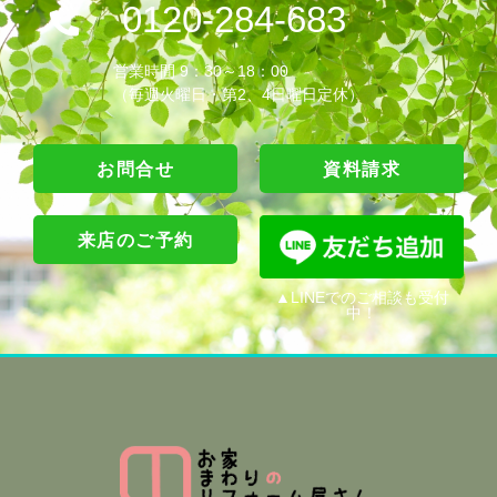
0120-284-683
営業時間 9：30～18：00
（毎週火曜日・第2、4日曜日定休）
お問合せ
資料請求
来店のご予約
▲LINEでのご相談も受付
中！