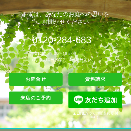
まずは、あなたのお庭への思いを
お聞かせください
0120-284-683
営業時間 9：30～18：00
（毎週火曜日・第2、4日曜日定休）
お問合せ
資料請求
来店のご予約
▲LINEでのご相談も受付
中！