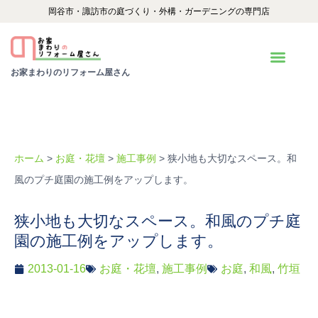
内
岡谷市・諏訪市の庭づくり・外構・ガーデニングの専門店
容
を
お家まわりのリフォーム屋さん
ス
キ
ッ
プ
ホーム
>
お庭・花壇
>
施工事例
> 狭小地も大切なスペース。和
風のプチ庭園の施工例をアップします。
狭小地も大切なスペース。和風のプチ庭
園の施工例をアップします。
2013-01-16
お庭・花壇
,
施工事例
お庭
,
和風
,
竹垣