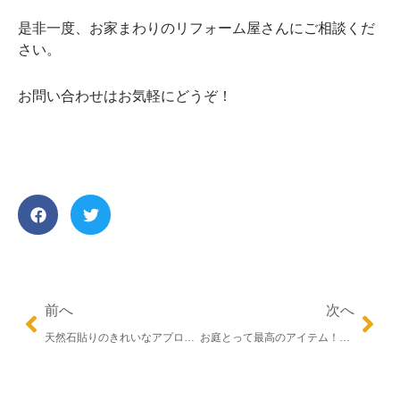
是非一度、お家まわりのリフォーム屋さんにご相談くだ
さい。
お問い合わせはお気軽にどうぞ！
Prev
Nex
前へ
次へ
天然石貼りのきれいなアプローチの施工例です！
お庭とって最高のアイテム！ガーデンルームが完成しました！― LIXIL 暖蘭物語 ―