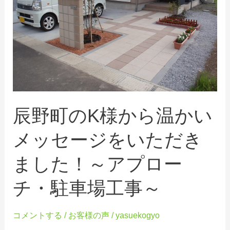
K
様
か
ら
温
か
い
辰野町のK様から温かい
メ
ッ
メッセージをいただき
セ
ました！～アプロー
ー
ジ
チ・駐車場工事～
を
い
コメントする
/
お客様の声
/
yasuekogyo
た