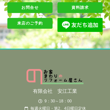
お問合せ
資料請求
来店のご予約
▲LINEでのご相談も受付
中！
有限会社 安江工業
9：30～18：00
毎週火曜日・第2、4日曜日定休