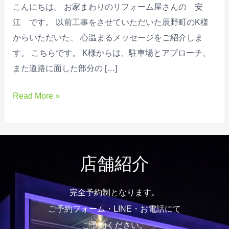
こんにちは。 お家まわりのリフォーム屋さんの 安
だ
江 です。 以前工事をさせていただいた辰野町のK様
き
からいただいた、 心温まるメッセージをご紹介しま
ま
す。 こちらです。 K様からは、駐車場とアプローチ、
し
また道路に面した部分の […]
た！
～
Read More »
ア
プ
ロ
ー
店舗紹介
チ・
駐
車
完全予約制となります。
場
ご予約フォーム・LINE・お電話にて
工
ご予約ください。