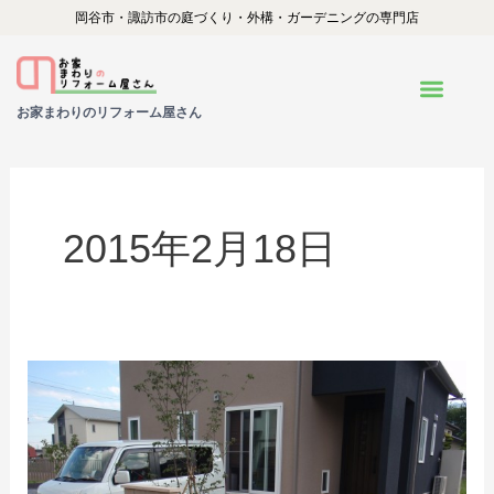
内
岡谷市・諏訪市の庭づくり・外構・ガーデニングの専門店
容
を
お家まわりのリフォーム屋さん
ス
キ
ッ
プ
2015年2月18日
辰
野
町
の